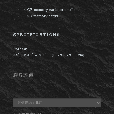
4 CF memory cards or smaller
3 SD memory cards
-
SPECIFICATIONS
Folded:
4.5” L x 2.5” W x .5” H (11.5 x 6.5 x 1.5 cm)
顧客評價