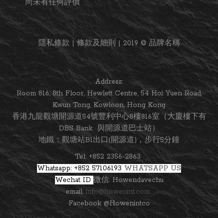
尚未有任何評價
隱私條款 | 條款及細則 | 2019 © 品牌名稱
Address:
Room 816, 8th Floor, Hewlett Centre, 54 Hoi Yuen Road,
Kwun Tong, Kowloon, Hong Kong
香港九龍觀塘開源道54號豐利中心8樓816室（大廈樓下有
DBS Bank 與開源道巴士站）
地鐵：觀塘站B1出口(開源道)，步行5分鐘
Tel: +852 2356-2863
Whatsapp: +852 57106193
WHATSAPP US
Wechat ID
微信: Howendavechu
email:
info@howenint.com
Facebook @Howenintco