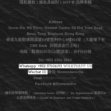
隱私條款 | 條款及細則 | 2019 © 品牌名稱
Address:
Room 816, 8th Floor, Hewlett Centre, 54 Hoi Yuen Road,
Kwun Tong, Kowloon, Hong Kong
香港九龍觀塘開源道54號豐利中心8樓816室（大廈樓下有
DBS Bank 與開源道巴士站）
地鐵：觀塘站B1出口(開源道)，步行5分鐘
Tel: +852 2356-2863
Whatsapp: +852 57106193
WHATSAPP US
Wechat ID
微信: Howendavechu
email:
info@howenint.com
Facebook @Howenintco
陳列室營業時間 / Operating hours: 請預約 / By Appointment[ 星期日&
公眾假期休息 / Closed on Sundays and Public Holidays ]