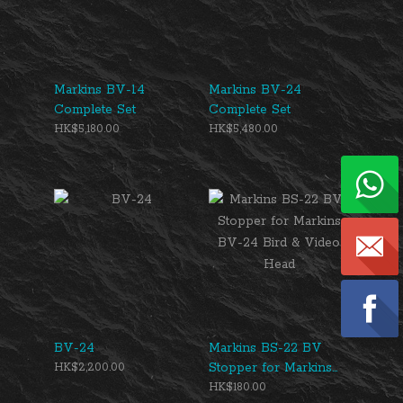
Markins BV-14
Markins BV-24
Complete Set
Complete Set
HK$5,180.00
HK$5,480.00
BV-24
Markins BS-22 BV
Stopper for Markins
HK$2,200.00
BV-24 Bird & Video
HK$180.00