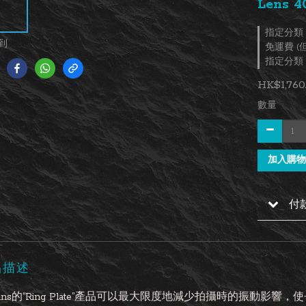
Lens 4
指定分類，
到
免運費 
指定分類，Mar
HK$1,760
數量
加入購物
付
品描述
rkins的“Ring Plate”產品可以最大限度地減少拍攝時的振動影