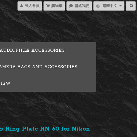
登入會員
購物車
聯絡我們
繁體中文
AUDIOPHILE ACCESSORIES
AMERA BAGS AND ACCESSORIES
VIEW
s Ring Plate RN-60 for Nikon