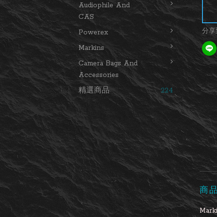
Audiophile And
CAS
分享
Powerex
Markins
Camera Bags And
Accessories
精選商品
224
商
Ma