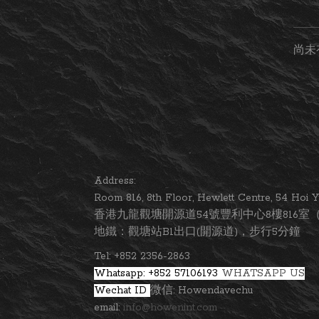
尚未
Address:
Room 816, 8th Floor, Hewlett Centre, 54 Ho
香港九龍觀塘開源道54號豐利中心8樓816室（
地鐵：觀塘站B1出口(開源道)，步行5分鐘
Tel: +852 2356-2863
Whatsapp: +852 57106193
WHATSAPP US
Wechat ID
微信: Howendavechu
email:
info@howenint.com