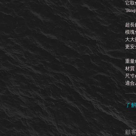
它取
“R
超長
模塊
大大
更安
重量8
材質 
尺寸6.
適合AF
了
顧