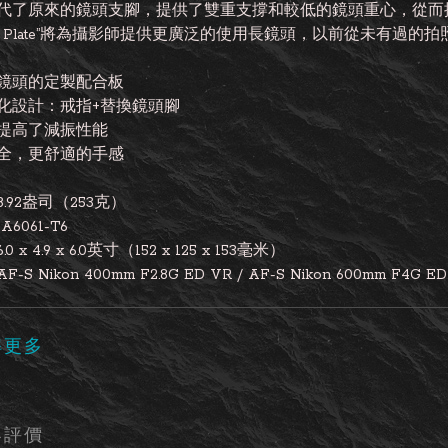
代了原來的鏡頭支腳，提供了雙重支撐和較低的鏡頭重心，從而
ing Plate”將為攝影師提供更廣泛的使用長鏡頭，以前從未有過的
鏡頭的定製配合板
化設計：戒指+替換鏡頭腳
提高了減振性能
全，更舒適的手感
.92盎司（253克）
A6061-T6
0 x 4.9 x 6.0英寸（152 x 125 x 153毫米）
-S Nikon 400mm F2.8G ED VR / AF-S Nikon 600mm F4G E
解更多
客評價