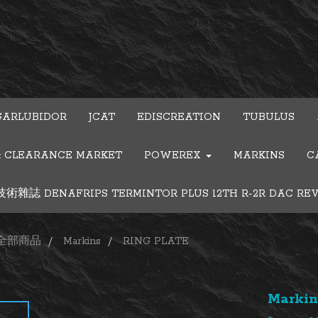
GARLUBIDOR
JCAT
EDISCREATION
TUBULUS
& CLEARANCE MARKET
POWEREX
MARKINS
C
雜誌 DENAFRIPS TERMINTOR PLUS 12TH R-2R DAC RE
全部商品
Markins
RING PLATE
Markin