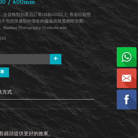
00 / 600mm
合資格類別產品訂單HK$1000以上, 香港區順豐
(但不包括快遞額外徵收的偏遠或無電梯附加費)
kins Photography Products sale
.00
車
款方式
響，使長鏡頭提供更好的效果。