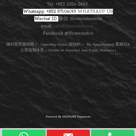
Tel: +852 2356-2863
Whatsapp: +852 57106193
WHATSAPP US
Wechat ID
微信: Howendavechu
email:
info@howenint.com
Facebook @Howenintco
陳列室營業時間 / Operating hours: 請預約 / By Appointment[ 星期日&
公眾假期休息 / Closed on Sundays and Public Holidays ]
Powered By
SHOPLINE Payments