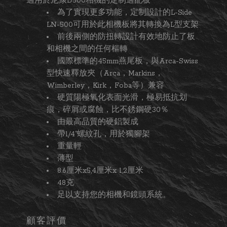
適用於尼康D500相機的定制適配板
為了實現更多功能，定制設計的L-Side
LN-500可用於此相機板將其轉換為L型支架
前後兩側的防扭轉設計有效地防止了板
和相機之間的任何樞轉
國際標準的45mm燕尾板，與Arca-Swiss
型快速釋放夾（Arca，Markins，
Wimberley，Kirk，Foba等）兼容
硬質陽極氧化表面光滑，極易抵抗划
痕，碎屑或腐蝕，比不銹鋼硬30％
由最高品質的硬鋁製成
帶1/4“螺紋孔，用於獨腳架
重量輕
薄型
8.6厘米x5,4厘米x 1,2厘米
48克
足以支持您的相機和鏡頭系統。
顧客評價