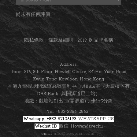
尚未有任何評價
隱私條款 | 條款及細則 | 2019 © 品牌名稱
Address:
Room 816, 8th Floor, Hewlett Centre, 54 Hoi Yuen Road,
Kwun Tong, Kowloon, Hong Kong
香港九龍觀塘開源道54號豐利中心8樓816室（大廈樓下有
DBS Bank 與開源道巴士站）
地鐵：觀塘站B1出口(開源道)，步行5分鐘
Tel: +852 2356-2863
Whatsapp: +852 57106193
WHATSAPP US
Wechat ID
微信: Howendavechu
email:
info@howenint.com