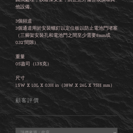
圓潤處理，以確保安全，防止意外傷害或損壞其
他設備。
3個頻道
3個通道用於安裝螺釘以定位板以防止電池門堵塞
（三腳架安裝孔和電池門之間至少需要8mm或
0.32“間隙）
重量
0.5盎司（13.5克）
尺寸
1.5W X 1.0L X 0.3H in（38W X 26L X 7.5H mm）
顧客評價