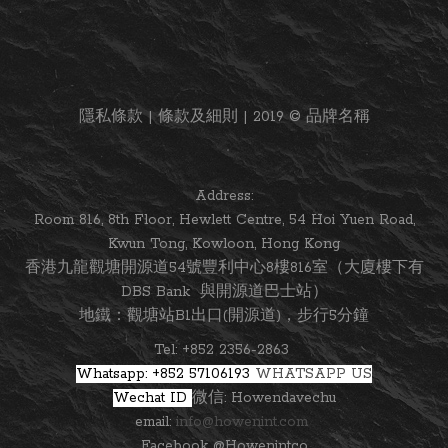
隱私條款 | 條款及細則 | 2019 © 品牌名稱
Address:
Room 816, 8th Floor, Hewlett Centre, 54 Hoi Yuen Road,
Kwun Tong, Kowloon, Hong Kong
香港九龍觀塘開源道54號豐利中心8樓816室（大廈樓下有
DBS Bank 與開源道巴士站）
地鐵：觀塘站B1出口(開源道)，步行5分鐘
Tel: +852 2356-2863
Whatsapp: +852 57106193
WHATSAPP US
Wechat ID
微信: Howendavechu
email:
info@howenint.com
Facebook @Howenintco