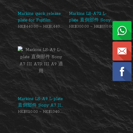
Markins quick release
Markins LS-A72 L-
plate for Fujifilm
plate 直倒部件 Sony
GFX100 (PF-100 +
a7II a7RII 適用
HK$440.00 ~ HK$1,440.00
HK$300.00 ~ HK$550.00
optional LF-100)
Markins LS-A9 L-plate
直倒部件 Sony A7 III
A7R III A9 適用
HK$520.00 ~ HK$1,040.00