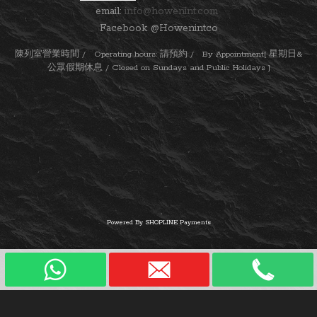
email:
info@howenint.com
Facebook @Howenintco
陳列室營業時間 / Operating hours: 請預約 / By Appointment[ 星期日&
公眾假期休息 / Closed on Sundays and Public Holidays ]
Powered By
SHOPLINE Payments